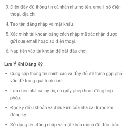
Điền đầy đủ thông tin cá nhân như họ tên, email, số điện
thoại, địa chỉ.
Tạo tên đăng nhập và mật khẩu.
Xác minh tài khoản bằng cách nhập mã xác nhận được
gửi qua email hoặc số điện thoại.
Nạp tiền vào tài khoản để bắt đầu chơi.
Lưu Ý Khi Đăng Ký
Cung cấp thông tin chính xác và đầy đủ để tránh gặp phải
vấn đề trong quá trình chơi.
Lựa chọn nhà cái uy tín, có giấy phép hoạt động hợp
pháp.
Đọc kỹ điều khoản và điều kiện của nhà cái trước khi
đăng ký.
Sử dụng tên đăng nhập và mật khẩu mạnh để đảm bảo