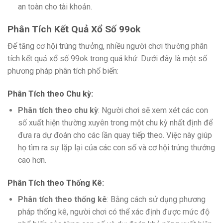
an toàn cho tài khoản.
Phân Tích Kết Quả Xổ Số 99ok
Để tăng cơ hội trúng thưởng, nhiều người chơi thường phân
tích kết quả xổ số 99ok trong quá khứ. Dưới đây là một số
phương pháp phân tích phổ biến:
Phân Tích theo Chu kỳ:
Phân tích theo chu kỳ
: Người chơi sẽ xem xét các con
số xuất hiện thường xuyên trong một chu kỳ nhất định để
đưa ra dự đoán cho các lần quay tiếp theo. Việc này giúp
họ tìm ra sự lặp lại của các con số và cơ hội trúng thưởng
cao hơn.
Phân Tích theo Thống Kê:
Phân tích theo thống kê
: Bằng cách sử dụng phương
pháp thống kê, người chơi có thể xác định được mức độ