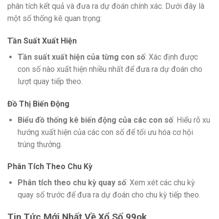
phân tích kết quả và đưa ra dự đoán chính xác. Dưới đây là
một số thống kê quan trọng:
Tần Suất Xuất Hiện
Tần suất xuất hiện của từng con số
: Xác định được
con số nào xuất hiện nhiều nhất để đưa ra dự đoán cho
lượt quay tiếp theo.
Đồ Thị Biến Động
Biểu đồ thống kê biến động của các con số
: Hiểu rõ xu
hướng xuất hiện của các con số để tối ưu hóa cơ hội
trúng thưởng.
Phân Tích Theo Chu Kỳ
Phân tích theo chu kỳ quay số
: Xem xét các chu kỳ
quay số trước để đưa ra dự đoán cho chu kỳ tiếp theo.
Tin Tức Mới Nhất Về Xổ Số 99ok