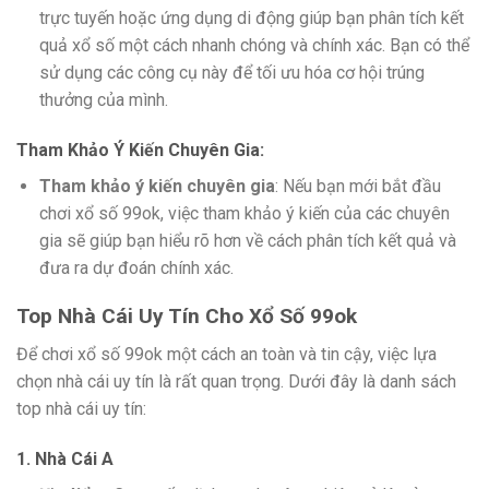
trực tuyến hoặc ứng dụng di động giúp bạn phân tích kết
quả xổ số một cách nhanh chóng và chính xác. Bạn có thể
sử dụng các công cụ này để tối ưu hóa cơ hội trúng
thưởng của mình.
Tham Khảo Ý Kiến Chuyên Gia:
Tham khảo ý kiến chuyên gia
: Nếu bạn mới bắt đầu
chơi xổ số 99ok, việc tham khảo ý kiến của các chuyên
gia sẽ giúp bạn hiểu rõ hơn về cách phân tích kết quả và
đưa ra dự đoán chính xác.
Top Nhà Cái Uy Tín Cho Xổ Số 99ok
Để chơi xổ số 99ok một cách an toàn và tin cậy, việc lựa
chọn nhà cái uy tín là rất quan trọng. Dưới đây là danh sách
top nhà cái uy tín:
1. Nhà Cái A