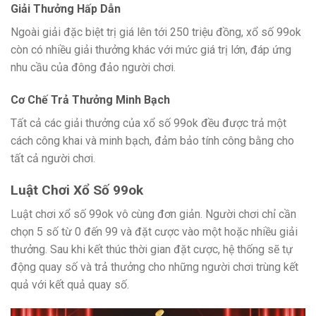
Giải Thưởng Hấp Dẫn
Ngoài giải đặc biệt trị giá lên tới 250 triệu đồng, xổ số 99ok
còn có nhiều giải thưởng khác với mức giá trị lớn, đáp ứng
nhu cầu của đông đảo người chơi.
Cơ Chế Trả Thưởng Minh Bạch
Tất cả các giải thưởng của xổ số 99ok đều được trả một
cách công khai và minh bạch, đảm bảo tính công bằng cho
tất cả người chơi.
Luật Chơi Xổ Số 99ok
Luật chơi xổ số 99ok vô cùng đơn giản. Người chơi chỉ cần
chọn 5 số từ 0 đến 99 và đặt cược vào một hoặc nhiều giải
thưởng. Sau khi kết thúc thời gian đặt cược, hệ thống sẽ tự
động quay số và trả thưởng cho những người chơi trùng kết
quả với kết quả quay số.