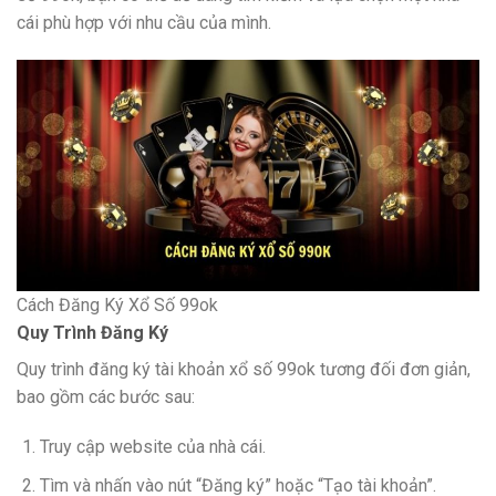
cái phù hợp với nhu cầu của mình.
Cách Đăng Ký Xổ Số 99ok
Quy Trình Đăng Ký
Quy trình đăng ký tài khoản xổ số 99ok tương đối đơn giản,
bao gồm các bước sau:
Truy cập website của nhà cái.
Tìm và nhấn vào nút “Đăng ký” hoặc “Tạo tài khoản”.