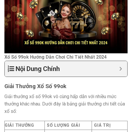
Xổ Số 99ok Hướng Dẫn Chơi Chi Tiết Nhất 2024
Nội Dung Chính
Giải Thưởng Xổ Số 99ok
Giải thưởng xổ số 99ok vô cùng hấp dẫn với nhiều mức
thưởng khác nhau. Dưới đây là bảng giải thưởng chi tiết của
xổ số:
GIẢI THƯỞNG
SỐ LƯỢNG GIẢI
GIÁ TRỊ