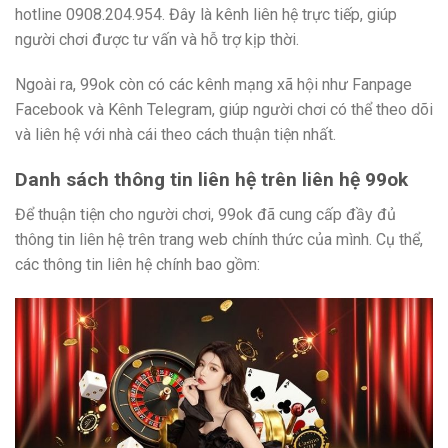
hotline 0908.204.954. Đây là kênh liên hệ trực tiếp, giúp
người chơi được tư vấn và hỗ trợ kịp thời.
Ngoài ra, 99ok còn có các kênh mạng xã hội như Fanpage
Facebook và Kênh Telegram, giúp người chơi có thể theo dõi
và liên hệ với nhà cái theo cách thuận tiện nhất.
Danh sách thông tin liên hệ trên liên hệ 99ok
Để thuận tiện cho người chơi, 99ok đã cung cấp đầy đủ
thông tin liên hệ trên trang web chính thức của mình. Cụ thể,
các thông tin liên hệ chính bao gồm: