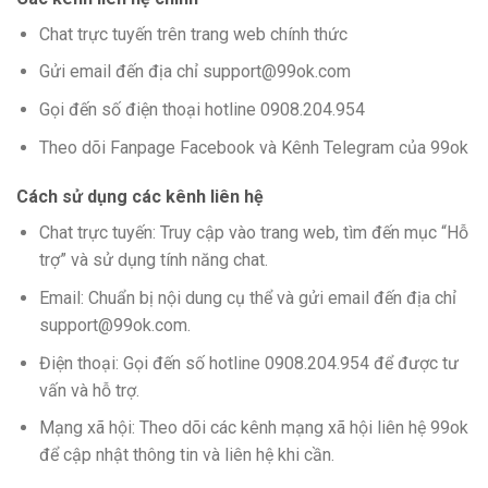
Chat trực tuyến trên trang web chính thức
Gửi email đến địa chỉ
support@99ok.com
Gọi đến số điện thoại hotline 0908.204.954
Theo dõi Fanpage Facebook và Kênh Telegram của 99ok
Cách sử dụng các kênh liên hệ
Chat trực tuyến: Truy cập vào trang web, tìm đến mục “Hỗ
trợ” và sử dụng tính năng chat.
Email: Chuẩn bị nội dung cụ thể và gửi email đến địa chỉ
support@99ok.com
.
Điện thoại: Gọi đến số hotline 0908.204.954 để được tư
vấn và hỗ trợ.
Mạng xã hội: Theo dõi các kênh mạng xã hội liên hệ 99ok
để cập nhật thông tin và liên hệ khi cần.