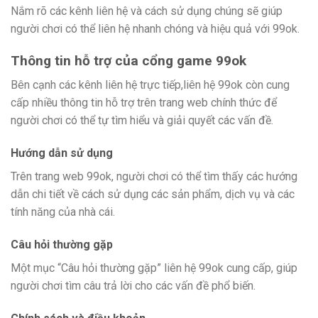
Nắm rõ các kênh liên hệ và cách sử dụng chúng sẽ giúp
người chơi có thể liên hệ nhanh chóng và hiệu quả với 99ok.
Thông tin hỗ trợ của cổng game 99ok
Bên cạnh các kênh liên hệ trực tiếp,liên hệ 99ok còn cung
cấp nhiều thông tin hỗ trợ trên trang web chính thức để
người chơi có thể tự tìm hiểu và giải quyết các vấn đề.
Hướng dẫn sử dụng
Trên trang web 99ok, người chơi có thể tìm thấy các hướng
dẫn chi tiết về cách sử dụng các sản phẩm, dịch vụ và các
tính năng của nhà cái.
Câu hỏi thường gặp
Một mục “Câu hỏi thường gặp” liên hệ 99ok cung cấp, giúp
người chơi tìm câu trả lời cho các vấn đề phổ biến.