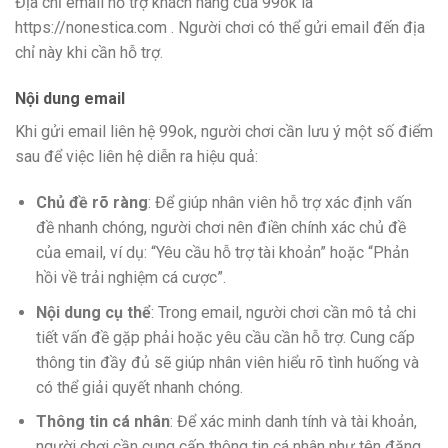
Địa chỉ email hỗ trợ khách hàng của 99ok là
https://nonestica.com . Người chơi có thể gửi email đến địa
chỉ này khi cần hỗ trợ.
Nội dung email
Khi gửi email liên hệ 99ok, người chơi cần lưu ý một số điểm
sau để việc liên hệ diễn ra hiệu quả:
Chủ đề rõ ràng
: Để giúp nhân viên hỗ trợ xác định vấn
đề nhanh chóng, người chơi nên điền chính xác chủ đề
của email, ví dụ: “Yêu cầu hỗ trợ tài khoản” hoặc “Phản
hồi về trải nghiệm cá cược”.
Nội dung cụ thể
: Trong email, người chơi cần mô tả chi
tiết vấn đề gặp phải hoặc yêu cầu cần hỗ trợ. Cung cấp
thông tin đầy đủ sẽ giúp nhân viên hiểu rõ tình huống và
có thể giải quyết nhanh chóng.
Thông tin cá nhân
: Để xác minh danh tính và tài khoản,
người chơi cần cung cấp thông tin cá nhân như tên đăng