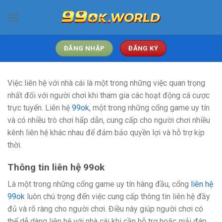
Skip
to
content
ĐĂNG NHẬP
ĐĂNG KÝ
Việc liên hệ với nhà cái là một trong những việc quan trọng
nhất đối với người chơi khi tham gia các hoạt động cá cược
trực tuyến. Liên hệ
99ok
, một trong những cổng game uy tín
và có nhiều trò chơi hấp dẫn, cung cấp cho người chơi nhiều
kênh liên hệ khác nhau để đảm bảo quyền lợi và hỗ trợ kịp
thời.
Thông tin liên hệ 99ok
Là một trong những cổng game uy tín hàng đầu, cổng
liên hệ
99ok
luôn chú trọng đến việc cung cấp thông tin liên hệ đầy
đủ và rõ ràng cho người chơi. Điều này giúp người chơi có
thể dễ dàng liên hệ với nhà cái khi cần hỗ trợ hoặc giải đáp