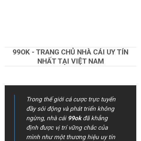
99OK - TRANG CHỦ NHÀ CÁI UY TÍN
NHẤT TẠI VIỆT NAM
Trong thế giới cá cược trực tuyến
đầy sôi động và phát triển không
ngừng, nhà cái
99ok
đã khẳng
định được vị trí vững chắc của
mình như một thương hiệu uy tín