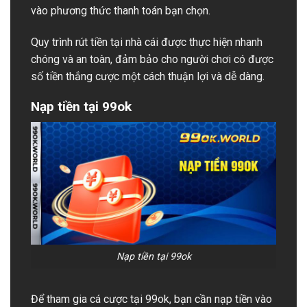
vào phương thức thanh toán bạn chọn.
Quy trình rút tiền tại nhà cái được thực hiện nhanh
chóng và an toàn, đảm bảo cho người chơi có được
số tiền thắng cược một cách thuận lợi và dễ dàng.
Nạp tiền tại 99ok
Nạp tiền tại 99ok
Để tham gia cá cược tại 99ok, bạn cần nạp tiền vào