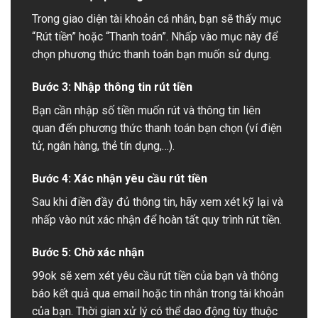
Trong giao diện tài khoản cá nhân, bạn sẽ thấy mục
“Rút tiền” hoặc “Thanh toán”. Nhấp vào mục này để
chọn phương thức thanh toán bạn muốn sử dụng.
Bước 3: Nhập thông tin rút tiền
Bạn cần nhập số tiền muốn rút và thông tin liên
quan đến phương thức thanh toán bạn chọn (ví điện
tử, ngân hàng, thẻ tín dụng,…).
Bước 4: Xác nhận yêu cầu rút tiền
Sau khi điền đầy đủ thông tin, hãy xem xét kỹ lại và
nhấp vào nút xác nhận để hoàn tất quy trình rút tiền.
Bước 5: Chờ xác nhận
99ok sẽ xem xét yêu cầu rút tiền của bạn và thông
báo kết quả qua email hoặc tin nhắn trong tài khoản
của bạn. Thời gian xử lý có thể dao động tùy thuộc