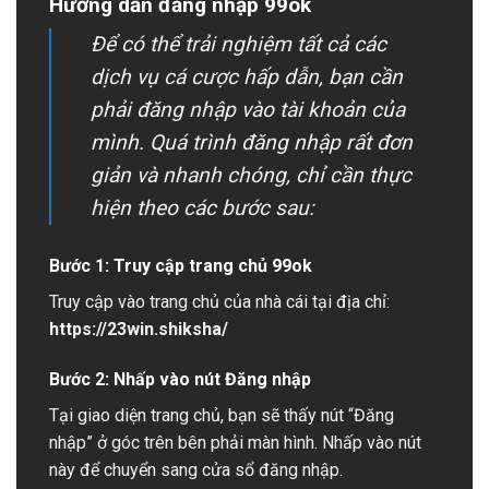
Hướng dẫn đăng nhập 99ok
Để có thể trải nghiệm tất cả các
dịch vụ cá cược hấp dẫn, bạn cần
phải đăng nhập vào tài khoản của
mình. Quá trình đăng nhập rất đơn
giản và nhanh chóng, chỉ cần thực
hiện theo các bước sau:
Bước 1: Truy cập trang chủ 99ok
Truy cập vào trang chủ của nhà cái tại địa chỉ:
https://23win.shiksha/
Bước 2: Nhấp vào nút Đăng nhập
Tại giao diện trang chủ, bạn sẽ thấy nút “Đăng
nhập” ở góc trên bên phải màn hình. Nhấp vào nút
này để chuyển sang cửa sổ đăng nhập.