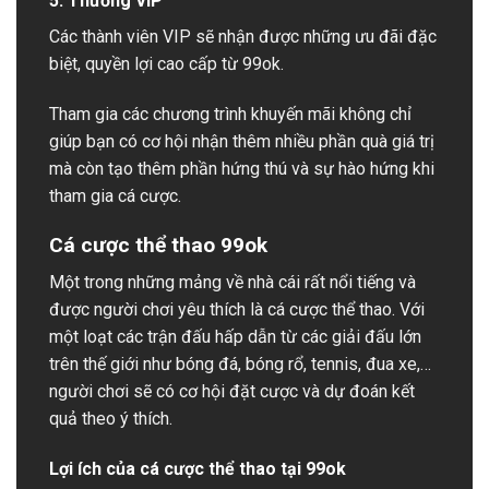
5. Thưởng VIP
Các thành viên VIP sẽ nhận được những ưu đãi đặc
biệt, quyền lợi cao cấp từ 99ok.
Tham gia các chương trình khuyến mãi không chỉ
giúp bạn có cơ hội nhận thêm nhiều phần quà giá trị
mà còn tạo thêm phần hứng thú và sự hào hứng khi
tham gia cá cược.
Cá cược thể thao 99ok
Một trong những mảng về nhà cái rất nổi tiếng và
được người chơi yêu thích là cá cược thể thao. Với
một loạt các trận đấu hấp dẫn từ các giải đấu lớn
trên thế giới như bóng đá, bóng rổ, tennis, đua xe,…
người chơi sẽ có cơ hội đặt cược và dự đoán kết
quả theo ý thích.
Lợi ích của cá cược thể thao tại 99ok