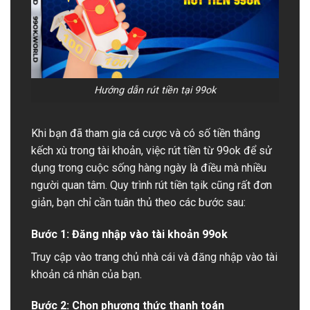
Hướng dẫn rút tiền tại 99ok
Khi bạn đã tham gia cá cược và có số tiền thắng
kếch xù trong tài khoản, việc rút tiền từ 99ok để sử
dụng trong cuộc sống hàng ngày là điều mà nhiều
người quan tâm. Quy trình rút tiền tạik cũng rất đơn
giản, bạn chỉ cần tuân thủ theo các bước sau:
Bước 1: Đăng nhập vào tài khoản 99ok
Truy cập vào trang chủ nhà cái và đăng nhập vào tài
khoản cá nhân của bạn.
Bước 2: Chọn phương thức thanh toán