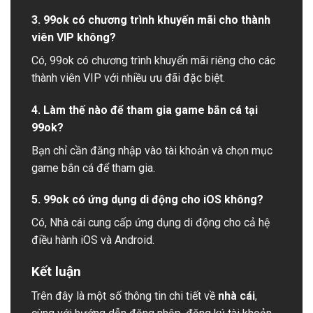
3. 99ok có chương trình khuyến mãi cho thành
viên VIP không?
Có, 99ok có chương trình khuyến mãi riêng cho các
thành viên VIP với nhiều ưu đãi đặc biệt.
4. Làm thế nào để tham gia game bắn cá tại
99ok?
Bạn chỉ cần đăng nhập vào tài khoản và chọn mục
game bắn cá để tham gia.
5. 99ok có ứng dụng di động cho iOS không?
Có, Nhà cái cung cấp ứng dụng di động cho cả hệ
điều hành iOS và Android.
Kết luận
Trên đây là một số thông tin chi tiết về
nhà cái
,