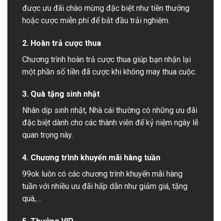
được ưu đãi chào mừng đặc biệt như tiền thưởng
hoặc cược miễn phí để bắt đầu trải nghiệm.
2. Hoàn trả cược thua
Chương trình hoàn trả cược thua giúp bạn nhận lại
một phần số tiền đã cược khi không may thua cuộc.
3. Quà tặng sinh nhật
Nhân dịp sinh nhật, Nhà cái thường có những ưu đãi
đặc biệt dành cho các thành viên để kỷ niệm ngày lễ
quan trọng này.
4. Chương trình khuyến mãi hàng tuần
99ok luôn có các chương trình khuyến mãi hàng
tuần với nhiều ưu đãi hấp dẫn như giảm giá, tặng
quà,…