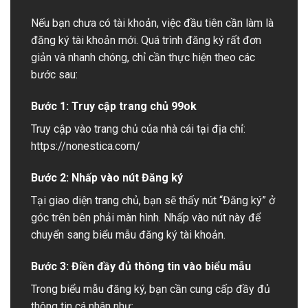
Nếu bạn chưa có tài khoản, việc đầu tiên cần làm là
đăng ký tài khoản mới. Quá trình đăng ký rất đơn
giản và nhanh chóng, chỉ cần thực hiện theo các
bước sau:
Bước 1: Truy cập trang chủ 99ok
Truy cập vào trang chủ của nhà cái tại địa chỉ:
https://nonestica.com/
Bước 2: Nhấp vào nút Đăng ký
Tại giao diện trang chủ, bạn sẽ thấy nút “Đăng ký” ở
góc trên bên phải màn hình. Nhấp vào nút này để
chuyển sang biểu mẫu đăng ký tài khoản.
Bước 3: Điền đầy đủ thông tin vào biểu mẫu
Trong biểu mẫu đăng ký, bạn cần cung cấp đầy đủ
thông tin cá nhân như: