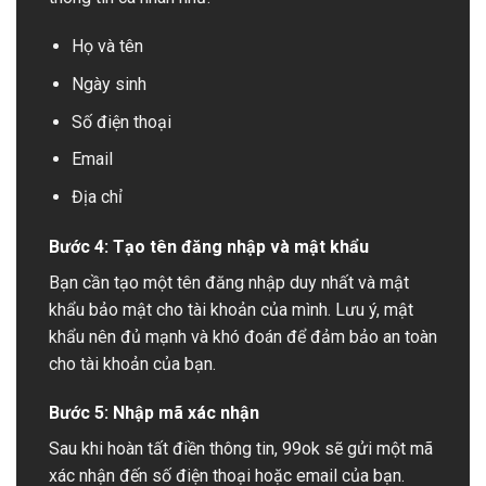
Họ và tên
Ngày sinh
Số điện thoại
Email
Địa chỉ
Bước 4: Tạo tên đăng nhập và mật khẩu
Bạn cần tạo một tên đăng nhập duy nhất và mật
khẩu bảo mật cho tài khoản của mình. Lưu ý, mật
khẩu nên đủ mạnh và khó đoán để đảm bảo an toàn
cho tài khoản của bạn.
Bước 5: Nhập mã xác nhận
Sau khi hoàn tất điền thông tin, 99ok sẽ gửi một mã
xác nhận đến số điện thoại hoặc email của bạn.