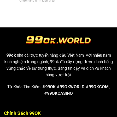
ở
Chức năng bình luận bị tắt
Đến
Nghiệm
Nhà
Lý
Đỉnh
Cái
Tưởng
Cao!
Hi678:
Cho
Uy
Giới
Tín,
Yêu
Trải
Thích
Nghiệm
Cá
Cá
Cược
Độ
Hoàn
Toàn
Mới
99ok
nhà cái trực tuyến hàng đầu Việt Nam. Với nhiều năm
kinh nghiệm trong ngành, 99ok đã xây dựng được danh tiếng
vững chắc về sự trung thực, đáng tin cậy và dịch vụ khách
hàng vượt trội.
Từ Khóa Tìm Kiếm:
#99OK #99OKWORLD #99OKCOM,
#99OKCASINO
Chính Sách 99OK