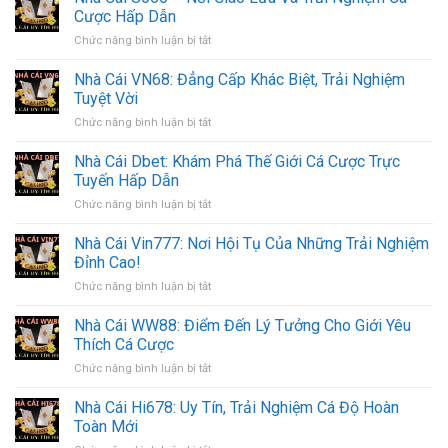
EE88
Trải
Cược Hấp Dẫn
Việt
–
Nghiệm
ở
Chức năng bình luận bị tắt
Nền
Cá
Nhà
Tảng
Cược
Cái
Nhà Cái VN68: Đẳng Cấp Khác Biệt, Trải Nghiệm
Giải
Đỉnh
S666
Trí
Tuyệt Vời
Cao
–
Trực
ở
Chức năng bình luận bị tắt
Nơi
Tuyến
Nhà
Giao
Hàng
Cái
Nhà Cái Dbet: Khám Phá Thế Giới Cá Cược Trực
Lưu
Đầu
VN68:
Và
Tuyến Hấp Dẫn
Châu
Đẳng
Trải
Á
ở
Chức năng bình luận bị tắt
Cấp
Nghiệm
Nhà
Khác
Cá
Cái
Nhà Cái Vin777: Nơi Hội Tụ Của Những Trải Nghiệm
Biệt,
Cược
Dbet:
Trải
Đỉnh Cao!
Hấp
Khám
Nghiệm
Dẫn
ở
Chức năng bình luận bị tắt
Phá
Tuyệt
Nhà
Thế
Vời
Cái
Nhà Cái WW88: Điểm Đến Lý Tưởng Cho Giới Yêu
Giới
Vin777:
Cá
Thích Cá Cược
Nơi
Cược
ở
Chức năng bình luận bị tắt
Hội
Trực
Nhà
Tụ
Tuyến
Cái
Nhà Cái Hi678: Uy Tín, Trải Nghiệm Cá Độ Hoàn
Của
Hấp
WW88:
Những
Toàn Mới
Dẫn
Điểm
Trải