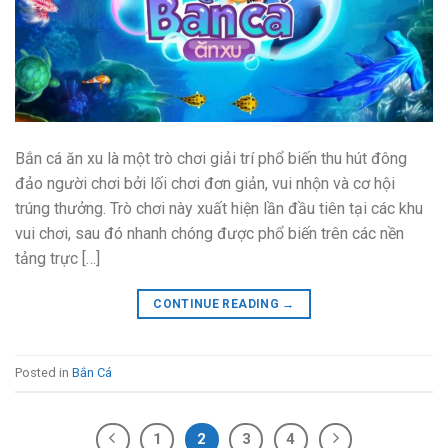
Bắn cá ăn xu là một trò chơi giải trí phổ biến thu hút đông
đảo người chơi bởi lối chơi đơn giản, vui nhộn và cơ hội
trúng thưởng. Trò chơi này xuất hiện lần đầu tiên tại các khu
vui chơi, sau đó nhanh chóng được phổ biến trên các nền
tảng trực […]
CONTINUE READING
→
Posted in
Bắn Cá
1
2
3
4