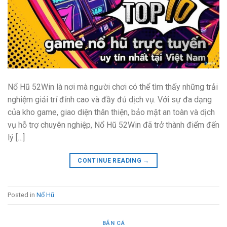
Nổ Hũ 52Win là nơi mà người chơi có thể tìm thấy những trải
nghiệm giải trí đỉnh cao và đầy đủ dịch vụ. Với sự đa dạng
của kho game, giao diện thân thiện, bảo mật an toàn và dịch
vụ hỗ trợ chuyên nghiệp, Nổ Hũ 52Win đã trở thành điểm đến
lý […]
CONTINUE READING
→
Posted in
Nổ Hũ
BẮN CÁ